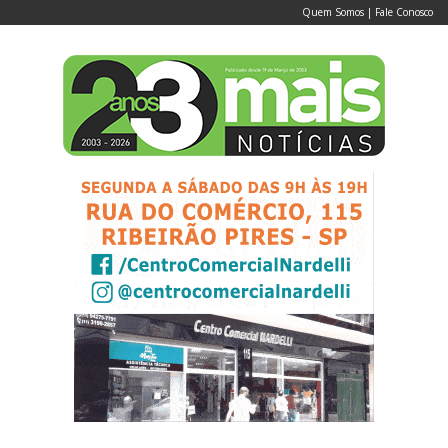
Quem Somos
|
Fale Conosco