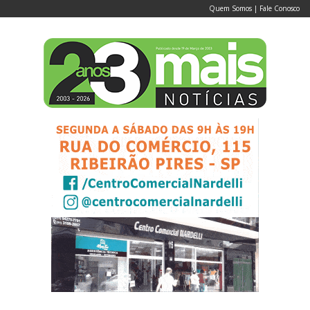
Quem Somos
|
Fale Conosco