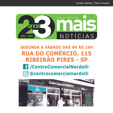
Quem Somos
|
Fale Conosco