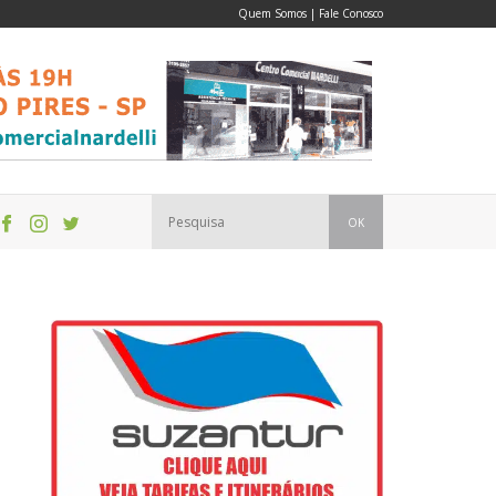
Quem Somos
|
Fale Conosco
OK