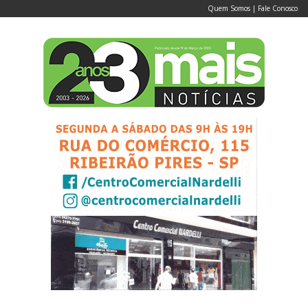
Quem Somos
|
Fale Conosco