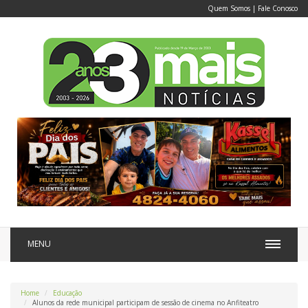
Quem Somos
|
Fale Conosco
MENU
Home
Educação
Alunos da rede municipal participam de sessão de cinema no Anfiteatro