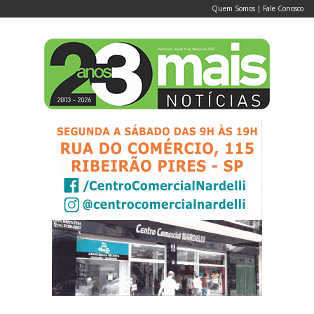
Quem Somos
|
Fale Conosco