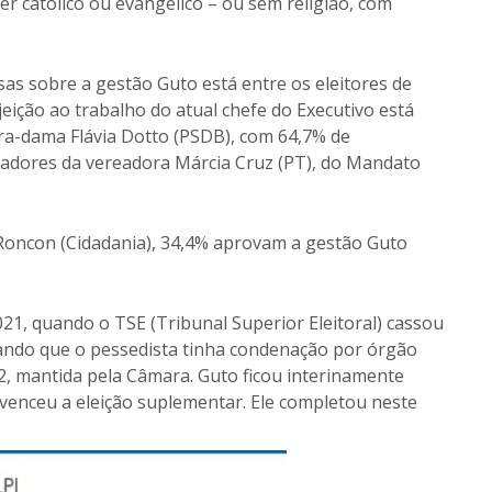
er católico ou evangélico – ou sem religião, com
s sobre a gestão Guto está entre os eleitores de
jeição ao trabalho do atual chefe do Executivo está
ra-dama Flávia Dotto (PSDB), com 64,7% de
iadores da vereadora Márcia Cruz (PT), do Mandato
l Roncon (Cidadania), 34,4% aprovam a gestão Guto
21, quando o TSE (Tribunal Superior Eleitoral) cassou
egando que o pessedista tinha condenação por órgão
12, mantida pela Câmara. Guto ficou interinamente
venceu a eleição suplementar. Ele completou neste