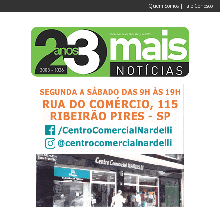
Quem Somos
|
Fale Conosco