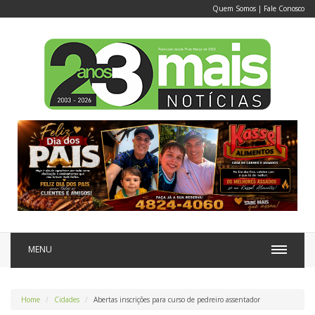
Quem Somos
|
Fale Conosco
MENU
Home
Cidades
Abertas inscrições para curso de pedreiro assentador