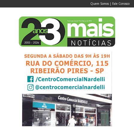
Quem Somos
|
Fale Conosco