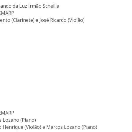
cando da Luz Irmão Scheilla
 EMARP
nto (Clarinete) e José Ricardo (Violão)
 EMARP
s Lozano (Piano)
o Henrique (Violão) e Marcos Lozano (Piano)