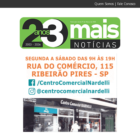
Quem Somos
|
Fale Conosco