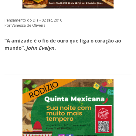
Pensamento do Dia - 02 set, 2010
Por Vanessa de Oliveira
“A amizade é o fio de ouro que liga o coração ao
mundo”.
John Evelyn.