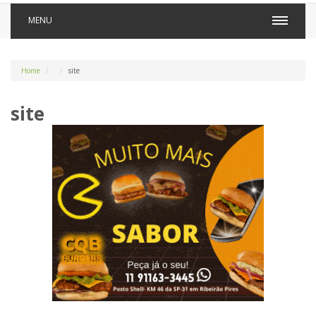
MENU
Home
site
site