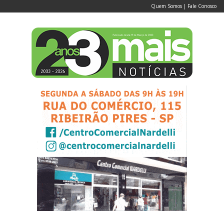
Quem Somos
|
Fale Conosco