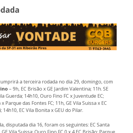
odada
umprirá a terceira rodada no dia 29, domingo, com
ino
– 9h, EC Brisão x GE Jardim Valentina; 11h. SE
Vila Guerda; 14h10, Ouro Fino FC x Juventude EC;
x Parque das Fontes FC; 11h, GE Vila Suissa x EC
; 14h10, EC Vila Bonita x GEU do Pilar.
, disputada dia 16, foram os seguintes: EC Santa
1 GE Vila Suissa; Ouro Fino FC 0 x 4 EC Brisão; Parque